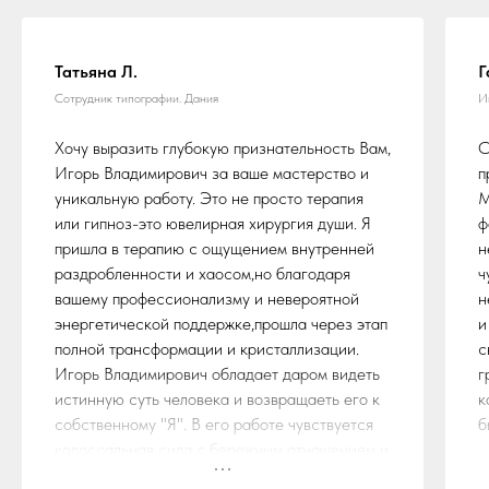
Татьяна Л.
Г
Сотрудник типографии. Дания
И
Хочу выразить глубокую признательность Вам,
С
Игорь Владимирович за ваше мастерство и
п
уникальную работу. Это не просто терапия
М
или гипноз-это ювелирная хирургия души. Я
ф
пришла в терапию с ощущением внутренней
н
раздробленности и хаосом,но благодаря
ч
вашему профессионализму и невероятной
н
энергетической поддержке,прошла через этап
и
полной трансформации и кристаллизации.
с
Игорь Владимирович обладает даром видеть
г
истинную суть человека и возвращаеть его к
к
собственному "Я". В его работе чувствуется
б
колоссальная сила с бережным отношением и
защитой,это помогает обрести опору и по-
В