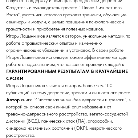
получают поддержку и помощь в преодолении депрессии.
С
оздатель и руководитель проекта "Школа Личностного
Роста", участники которого проходят тренинги, обучающие
семинары и модули, с целью повышения психологической
грамотности и приобретения полезных навыков.
И
горь Лацынников является автором уникальные методик по
работе с травматическим опытом и изменению
ограничивающих убеждений и установок. В своей работе
Игорь Лацынников использует самые эффективные методы
работы с подсознанием, что позволяет приводить людей к
ГАРАНТИРОВАННЫМ
РЕЗУЛЬТАТАМ В КРАТЧАЙШИЕ
СРОКИ
!
И
горь Лацынников является автором более чем 100
публикаций на тему депрессии, тревоги и личностного роста.
Автор
книги "Счастливая жизнь без депрессии и тревоги", в
которой он описал свой личный опыт избавления от
тревожно-депрессивного расстройства, вегето-сосудистой
дистонии (ВСД), панических атак (ПА), агорафобии,
синдрома навязчивых состояний (ОКР), невротического
расстройства.