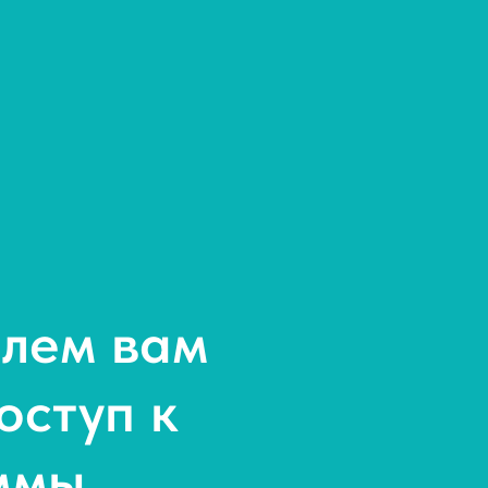
шлем вам
оступ к
ммы