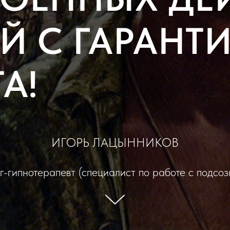
ЕЙ С ГАРАНТ
А!
ИГОРЬ ЛАЦЫННИКОВ
г-гипнотерапевт (специалист по работе с подсо