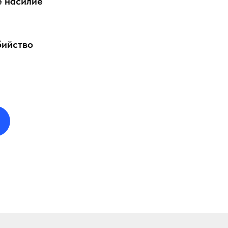
е насилие
бийство