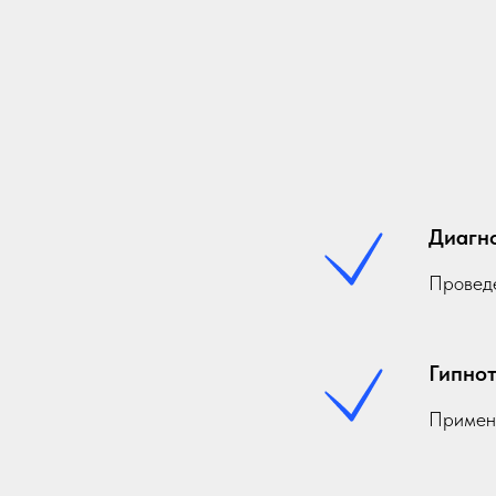
Диагн
Проведе
Гипно
Примене